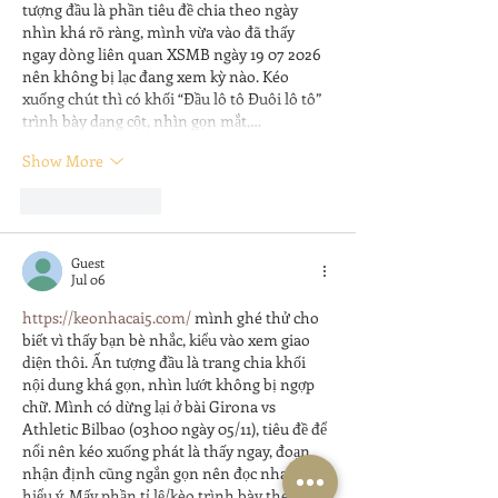
tượng đầu là phần tiêu đề chia theo ngày 
nhìn khá rõ ràng, mình vừa vào đã thấy 
ngay dòng liên quan XSMB ngày 19 07 2026 
nên không bị lạc đang xem kỳ nào. Kéo 
xuống chút thì có khối “Đầu lô tô Đuôi lô tô” 
trình bày dạng cột, nhìn gọn mắt,…
Show More
Like
Reply
Guest
Jul 06
https://keonhacai5.com/
 mình ghé thử cho 
biết vì thấy bạn bè nhắc, kiểu vào xem giao 
diện thôi. Ấn tượng đầu là trang chia khối 
nội dung khá gọn, nhìn lướt không bị ngợp 
chữ. Mình có dừng lại ở bài Girona vs 
Athletic Bilbao (03h00 ngày 05/11), tiêu đề để 
nổi nên kéo xuống phát là thấy ngay, đoạn 
nhận định cũng ngắn gọn nên đọc nhanh 
hiểu ý. Mấy phần tỉ lệ/kèo trình bày theo cột, 