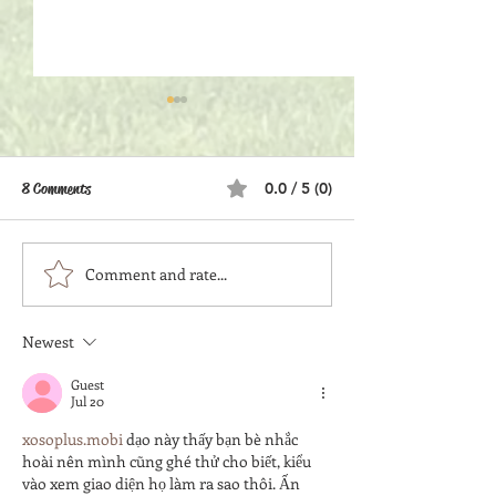
8 Comments
0.0 / 5 (0)
The Hot Dog Story
Comment and rate...
What banks, financi
institutions, and th
don’t tell you about
Newest
lending…
Guest
Jul 20
xosoplus.mobi
 dạo này thấy bạn bè nhắc 
hoài nên mình cũng ghé thử cho biết, kiểu 
vào xem giao diện họ làm ra sao thôi. Ấn 