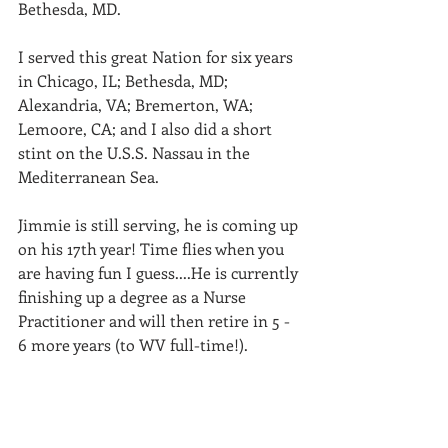
Bethesda, MD. 
I served this great Nation for six years 
in Chicago, IL; Bethesda, MD; 
Alexandria, VA; Bremerton, WA; 
Lemoore, CA; and I also did a short 
stint on the U.S.S. Nassau in the 
Mediterranean Sea. 
Jimmie is still serving, he is coming up 
on his 17th year! Time flies when you 
are having fun I guess....He is currently 
finishing up a degree as a Nurse 
Practitioner and will then retire in 5 - 
6 more years (to WV full-time!). 