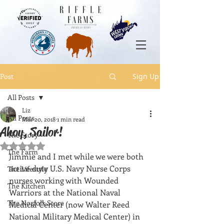
Post
Sign Up
All Posts
Liz
All Posts
Mar 20, 2018
1 min read
Ahoy, Sailor!
The Story
Rated NaN out of 5 stars.
The Farm
Jimmie and I met while we were both 
active duty U.S. Navy Nurse Corps 
The Lifestyle
nurses working with Wounded 
The Kitchen
Warriors at the National Naval 
The Norfolk Store
Medical Center (now Walter Reed 
National Military Medical Center) in 